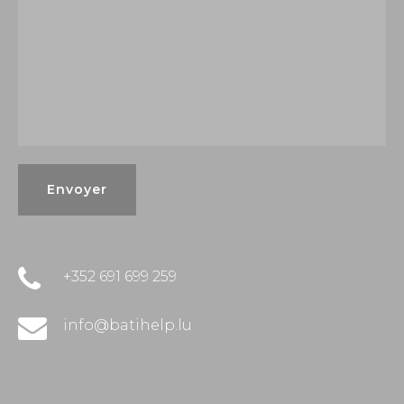
+352 691 699 259
info@batihelp.lu