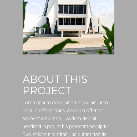
ABOUT THIS
PROJECT
Lorem ipsum dolor sit amet, cu his iusto
populo reformidans, dolorum offendit
scribentur eu mea. Laudem delenit
hendrerit in pro, at his praesent percipitur.
Duo et liber nihil tritani, ius putant debitis