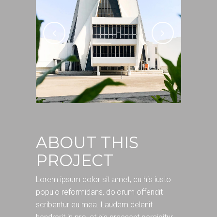
ABOUT THIS
PROJECT
Lorem ipsum dolor sit amet, cu his iusto
populo reformidans, dolorum offendit
scribentur eu mea. Laudem delenit