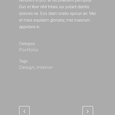
hendrerit in pro, at his praesent percipitur.
Duo et liber nihil tritani, ius putant debitis
dolores ne. Eos diam oratio epicuri an. Mei
et meis equidem gloriatur, mel maiorum
appetere in.
Category
Portfolio
Tags
Design, Interior