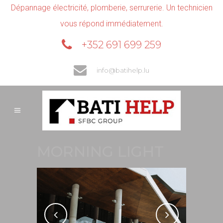
Dépannage électricité, plomberie, serrurerie. Un technicien
vous répond immédiatement.
+352 691 699 259
info@batihelp.lu
MORNING LIGHT