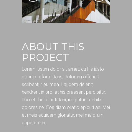
ABOUT THIS
PROJECT
Lorem ipsum dolor sit amet, cu his iusto
populo reformidans, dolorum offendit
scribentur eu mea. Laudem delenit
hendrerit in pro, at his praesent percipitur.
Duo et liber nihil tritani, ius putant debitis
dolores ne. Eos diam oratio epicuri an. Mei
et meis equidem gloriatur, mel maiorum
appetere in.